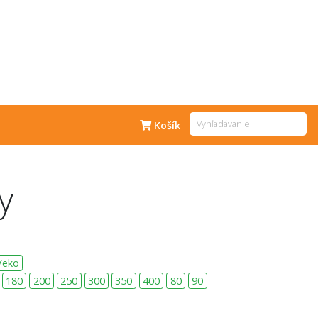
Košík
y
Veko
180
200
250
300
350
400
80
90