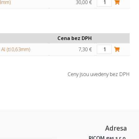
63mm)
30,00 €
Cena bez DPH
l (tl.0,63mm)
7,30 €
Ceny jsou uvedeny bez DPH
Adresa
RICOM gas s.r.o.