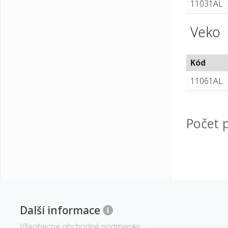
11031AL
Veko
Kód
11061AL
Počet p
Další informace
Všeobecné obchodné podmienky