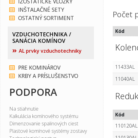
IZOSTATICKÉ VLOŽKY
INŠTALAČNÉ SETY
Počet p
OSTATNÝ SORTIMENT
Kód
VZDUCHOTECHNIKA /
SANÁCIA KOMÍNOV
Kolen
AL prvky vzduchotechniky
11433AL
PRE KOMINÁROV
KRBY A PRÍSLUŠENSTVO
11040AL
PODPORA
Reduk
Na stiahnutie
Kód
Kalkulácia komínového systému
Dimenzovanie spalinových ciest
110120AL
Plastové komínové systémy zostavy
110130AL