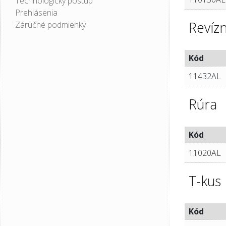
Technologický postup
Prehlásenia
Revíz
Záručné podmienky
Kód
11432AL
Rúra
Kód
11020AL
T-kus
Kód