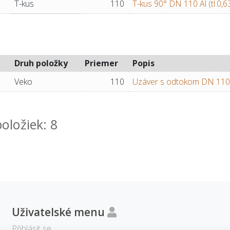
T-kus
110
T-kus 90° DN 110 Al (tl.0,
Druh položky
Priemer
Popis
Veko
110
Uzáver s odtokom DN 110 A
oložiek: 8
Uživatelské menu
Přihlásit se