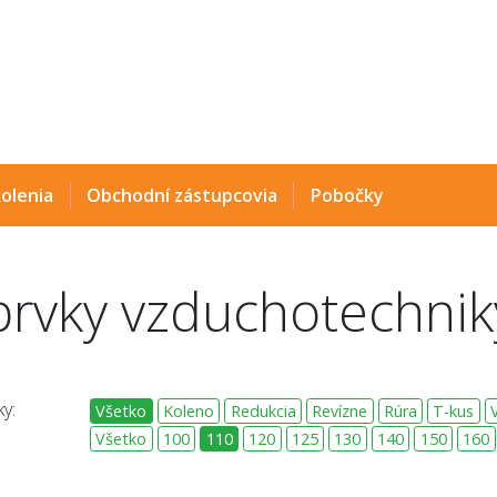
olenia
Obchodní zástupcovia
Pobočky
prvky vzduchotechnik
y:
Všetko
Koleno
Redukcia
Revízne
Rúra
T-kus
Všetko
100
110
120
125
130
140
150
160