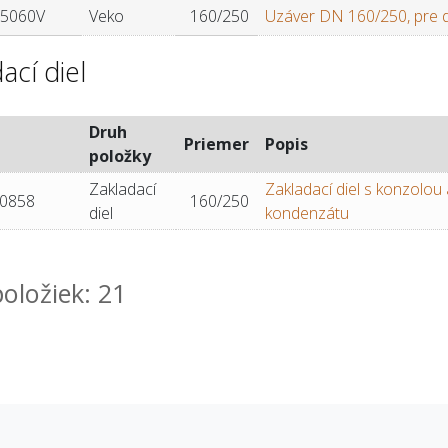
5060V
Veko
160/250
Uzáver DN 160/250, pre 
ací diel
Druh
Priemer
Popis
položky
Zakladací
Zakladací diel s konzolou
0858
160/250
diel
kondenzátu
oložiek: 21