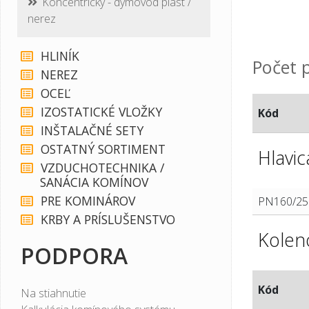
Koncentrický - dymovod plast /
nerez
HLINÍK
Počet p
NEREZ
OCEĽ
IZOSTATICKÉ VLOŽKY
Kód
INŠTALAČNÉ SETY
OSTATNÝ SORTIMENT
Hlavic
VZDUCHOTECHNIKA /
SANÁCIA KOMÍNOV
PRE KOMINÁROV
PN160/25
KRBY A PRÍSLUŠENSTVO
Kolen
PODPORA
Kód
Na stiahnutie