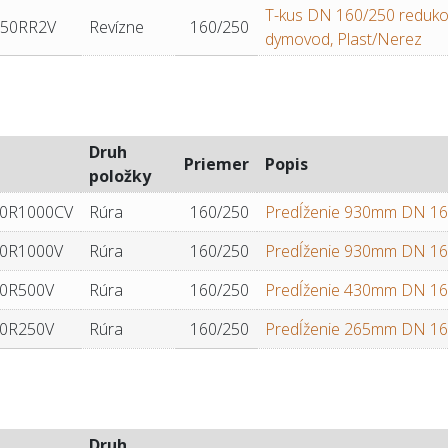
T-kus DN 160/250 reduko
250RR2V
Revízne
160/250
dymovod, Plast/Nerez
Druh
Priemer
Popis
položky
0R1000CV
Rúra
160/250
Predĺženie 930mm DN 160
0R1000V
Rúra
160/250
Predĺženie 930mm DN 160
0R500V
Rúra
160/250
Predĺženie 430mm DN 160
0R250V
Rúra
160/250
Predĺženie 265mm DN 160
Druh