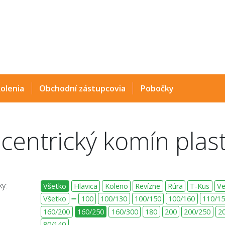
olenia
Obchodní zástupcovia
Pobočky
centrický komín plast
y:
Všetko
Hlavica
Koleno
Revízne
Rúra
T-Kus
V
Všetko
100
100/130
100/150
100/160
110/1
160/200
160/250
160/300
180
200
200/250
2
80/140