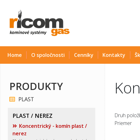
Home
O spoločnosti
Cenníky
Kontakty
Šk
Kon
PRODUKTY
PLAST
PLAST / NEREZ
Druh položk
Priemer
Koncentrický - komín plast /
nerez