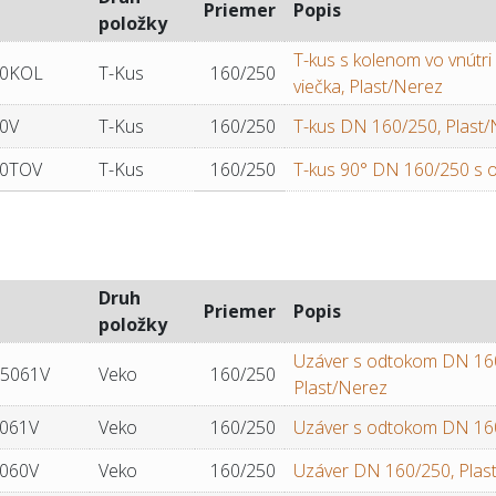
Priemer
Popis
položky
T-kus s kolenom vo vnútr
50KOL
T-Kus
160/250
viečka, Plast/Nerez
0V
T-Kus
160/250
T-kus DN 160/250, Plast
50TOV
T-Kus
160/250
T-kus 90° DN 160/250 s 
Druh
Priemer
Popis
položky
Uzáver s odtokom DN 160
5061V
Veko
160/250
Plast/Nerez
061V
Veko
160/250
Uzáver s odtokom DN 160
060V
Veko
160/250
Uzáver DN 160/250, Plas