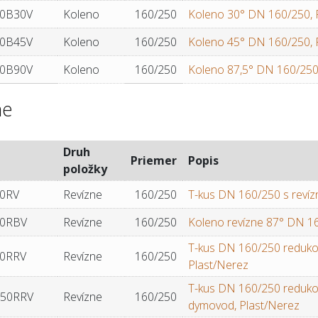
0B30V
Koleno
160/250
Koleno 30° DN 160/250, 
0B45V
Koleno
160/250
Koleno 45° DN 160/250, 
0B90V
Koleno
160/250
Koleno 87,5° DN 160/250
ne
Druh
Priemer
Popis
položky
0RV
Revízne
160/250
T-kus DN 160/250 s revíz
50RBV
Revízne
160/250
Koleno revízne 87° DN 16
T-kus DN 160/250 reduko
0RRV
Revízne
160/250
Plast/Nerez
T-kus DN 160/250 reduko
250RRV
Revízne
160/250
dymovod, Plast/Nerez