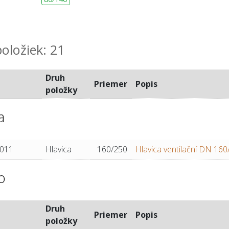
oložiek: 21
Druh
Priemer
Popis
položky
a
011
Hlavica
160/250
Hlavica ventilační DN 160
o
Druh
Priemer
Popis
položky