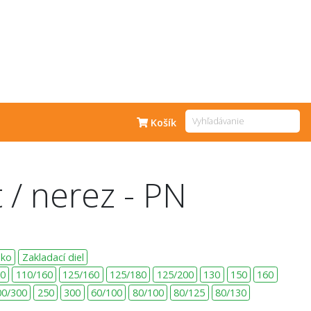
Košík
 / nerez - PN
eko
Zakladací diel
50
110/160
125/160
125/180
125/200
130
150
160
00/300
250
300
60/100
80/100
80/125
80/130