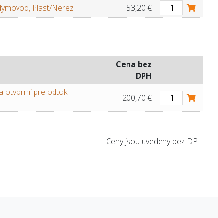
dymovod, Plast/Nerez
53,20 €
Cena bez
DPH
 a otvormi pre odtok
200,70 €
Ceny jsou uvedeny bez DPH