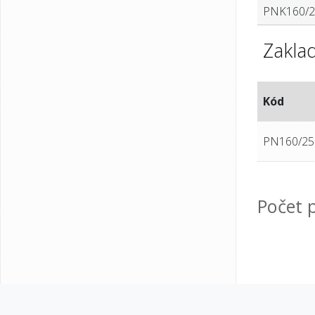
PNK160/2
Zaklad
Kód
PN160/25
Počet p