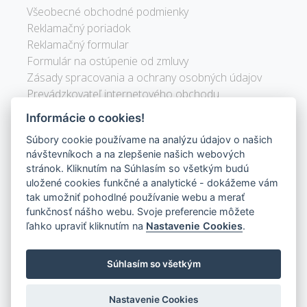
Všeobecné obchodné podmienky
Reklamačný poriadok
Reklamačný formular
Formulár na ostúpenie od zmluvy
Zásady spracovania a ochrany osobných údajov
Prevádzkovateľ internetového obchodu
Nastavenie Cookies
Informácie o cookies!
Uživatelské menu
Súbory cookie používame na analýzu údajov o našich
návštevníkoch a na zlepšenie našich webových
Přihlásit se
stránok. Kliknutím na Súhlasím so všetkým budú
uložené cookies funkčné a analytické - dokážeme vám
Adresa
tak umožniť pohodlné používanie webu a merať
RICOM gas s.r.o.
funkčnosť nášho webu. Svoje preferencie môžete
Devínska Nová Ves 7468
ľahko upraviť kliknutím na
Nastavenie Cookies
.
841 07 Bratislava
Súhlasím so všetkým
IČO: 55 030 106
DIČ: SK2121845077
Nastavenie Cookies